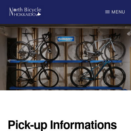
Skip
MENU
to
main
ノ
North
ー
content
ス
Bicycle
バ
Hokkaido
イ
シ
ク
ル
北
海
道
Pick-up Informations