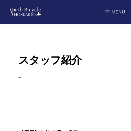
Skip
MENU
to
main
ノ
North
ー
content
ス
Bicycle
バ
Hokkaido
イ
シ
スタッフ紹介
ク
ル
北
海
道