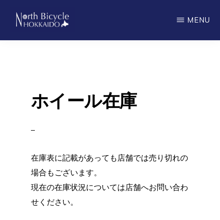
Skip
MENU
to
main
ノ
North
ー
content
ス
Bicycle
バ
Hokkaido
イ
シ
ホイール在庫
ク
ル
北
海
道
在庫表に記載があっても店舗では売り切れの
場合もございます。
現在の在庫状況については店舗へお問い合わ
せください。