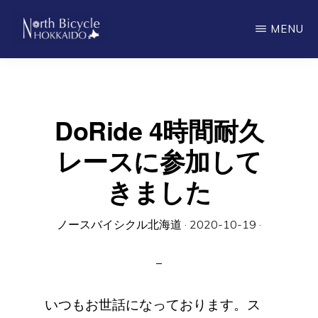
Skip
MENU
to
main
ノ
North
ー
content
ス
Bicycle
バ
Hokkaido
イ
DoRide 4時間耐久
シ
ク
レースに参加して
ル
北
きました
海
道
ノースバイシクル北海道
·
2020-10-19
·
いつもお世話になっております。ス