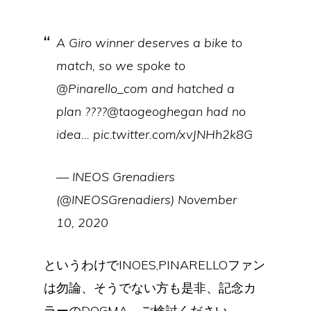
A Giro winner deserves a bike to
match, so we spoke to
@Pinarello_com and hatched a
plan ????@taogeoghegan had no
idea… pic.twitter.com/xvJNHh2k8G
— INEOS Grenadiers
(@INEOSGrenadiers) November
10, 2020
というわけでINOES,PINARELLOファン
は勿論、そうでない方も是非、記念カ
ラーのDOGMA、ご検討ください。