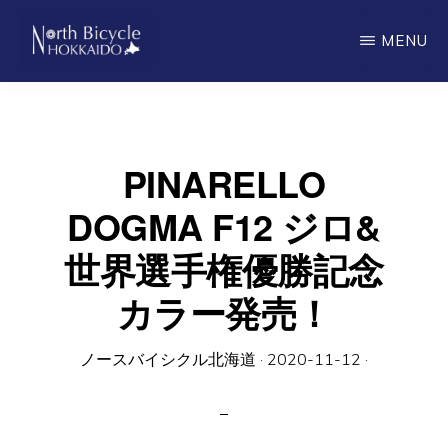
Skip
MENU
to
main
ノ
North
ー
content
ス
Bicycle
バ
Hokkaido
イ
PINARELLO
シ
ク
DOGMA F12 ジロ&
ル
北
世界選手権優勝記念
海
道
カラー発売！
ノースバイシクル北海道
·
2020-11-12
·