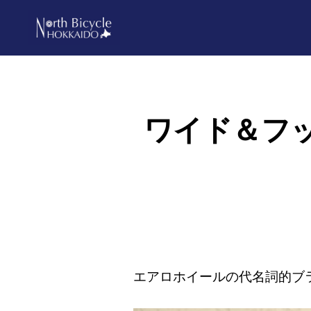
Skip
Skip
to
to
primary
main
ノ
North
ー
navigation
content
ス
Bicycle
バ
Hokkaido
イ
ワイド＆フッ
シ
ク
ル
北
海
道
エアロホイールの代名詞的ブラ