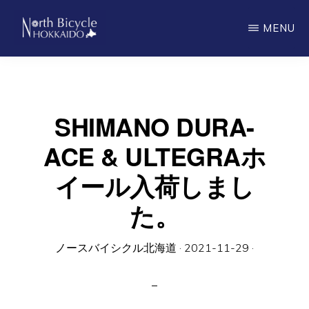
Skip
MENU
to
main
ノ
North
ー
content
ス
Bicycle
バ
Hokkaido
イ
SHIMANO DURA-
シ
ク
ACE & ULTEGRAホ
ル
北
イール入荷しまし
海
道
た。
ノースバイシクル北海道
·
2021-11-29
·