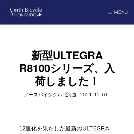
Skip
MENU
to
main
ノ
North
ー
content
ス
Bicycle
バ
Hokkaido
イ
新型ULTEGRA
シ
ク
R8100シリーズ、入
ル
北
荷しました！
海
道
ノースバイシクル北海道
·
2021-12-01
·
12速化を果たした最新のULTEGRA