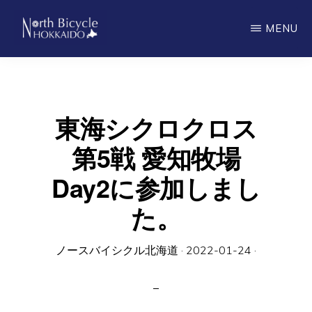
Skip
MENU
to
main
ノ
North
ー
content
ス
Bicycle
バ
Hokkaido
イ
東海シクロクロス
シ
ク
第5戦 愛知牧場
ル
北
Day2に参加しまし
海
道
た。
ノースバイシクル北海道
·
2022-01-24
·