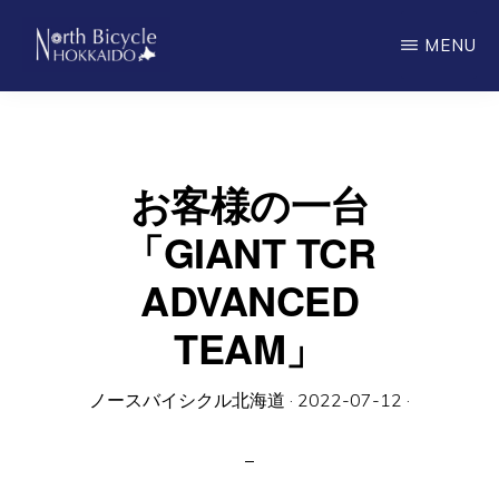
Skip
MENU
to
main
ノ
North
ー
content
ス
Bicycle
バ
Hokkaido
イ
お客様の一台
シ
ク
「GIANT TCR
ル
北
ADVANCED
海
道
TEAM」
ノースバイシクル北海道
·
2022-07-12
·