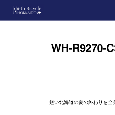
Skip
Skip
to
to
primary
main
ノ
North
ー
navigation
content
ス
Bicycle
バ
Hokkaido
イ
WH-R927
シ
ク
ル
北
海
道
短い北海道の夏の終わりを全