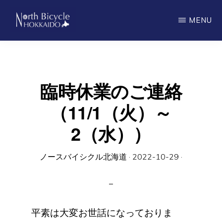
Skip
MENU
to
main
ノ
North
ー
content
ス
Bicycle
バ
Hokkaido
イ
臨時休業のご連絡
シ
ク
（11/1（火）～
ル
北
2（水））
海
道
ノースバイシクル北海道
·
2022-10-29
·
平素は大変お世話になっておりま