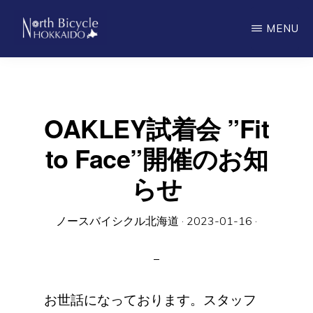
Skip
MENU
to
main
ノ
North
ー
content
ス
Bicycle
バ
Hokkaido
イ
OAKLEY試着会 ”Fit
シ
ク
to Face”開催のお知
ル
北
らせ
海
道
ノースバイシクル北海道
·
2023-01-16
·
お世話になっております。スタッフ