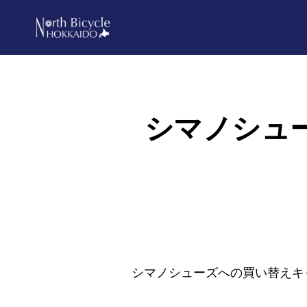
Skip
Skip
to
to
primary
main
ノ
North
ー
navigation
content
ス
Bicycle
バ
Hokkaido
イ
シマノシュー
シ
ク
ル
北
海
道
シマノシューズへの買い替えキャ