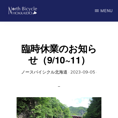
Skip
MENU
to
main
ノ
North
ー
content
ス
Bicycle
バ
Hokkaido
イ
臨時休業のお知ら
シ
ク
せ（9/10~11）
ル
北
海
道
ノースバイシクル北海道
·
2023-09-05
·