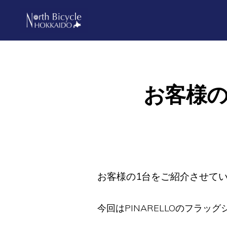
Skip
Skip
to
to
primary
main
ノ
North
ー
navigation
content
ス
Bicycle
バ
Hokkaido
イ
お客様の一
シ
ク
ル
北
海
道
お客様の1台をご紹介させて
今回はPINARELLOのフラッ