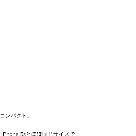
ぶコンパクト。
hone 5sとほぼ同じサイズで