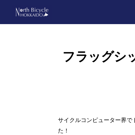
Skip
Skip
to
to
primary
main
ノ
North
ー
navigation
content
ス
Bicycle
バ
Hokkaido
イ
フラッグシッ
シ
ク
ル
北
海
道
サイクルコンピューター界で
た！