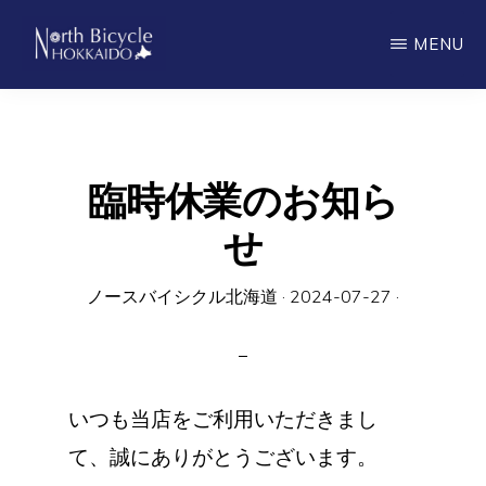
Skip
MENU
to
main
ノ
North
ー
content
ス
Bicycle
バ
Hokkaido
イ
臨時休業のお知ら
シ
ク
せ
ル
北
海
道
ノースバイシクル北海道
·
2024-07-27
·
いつも当店をご利用いただきまし
て、誠にありがとうございます。