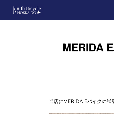
Skip
Skip
to
to
primary
main
ノ
North
ー
navigation
content
ス
Bicycle
バ
Hokkaido
イ
MERIDA
シ
ク
ル
北
海
道
当店にMERIDA Eバイクの