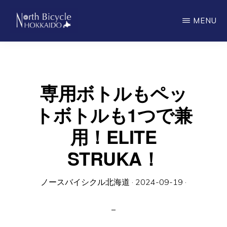
Skip
MENU
to
main
ノ
North
ー
content
ス
Bicycle
バ
Hokkaido
イ
専用ボトルもペッ
シ
ク
トボトルも1つで兼
ル
北
用！ELITE
海
道
STRUKA！
ノースバイシクル北海道
·
2024-09-19
·