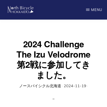
Skip
MENU
to
main
ノ
North
ー
content
ス
Bicycle
バ
Hokkaido
イ
2024 Challenge
シ
ク
The Izu Velodrome
ル
北
第2戦に参加してき
海
道
ました。
ノースバイシクル北海道
·
2024-11-19
·