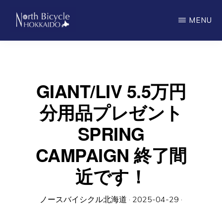
Skip
MENU
to
main
ノ
North
ー
content
ス
Bicycle
バ
Hokkaido
イ
GIANT/LIV 5.5万円
シ
ク
分用品プレゼント
ル
北
SPRING
海
道
CAMPAIGN 終了間
近です！
ノースバイシクル北海道
·
2025-04-29
·