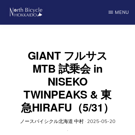
Skip
MENU
to
main
ノ
North
ー
content
ス
Bicycle
バ
Hokkaido
イ
GIANT フルサス
シ
ク
MTB 試乗会 in
ル
北
NISEKO
海
道
TWINPEAKS & 東
急HIRAFU（5/31）
ノースバイシクル北海道 中村
·
2025-05-20
·