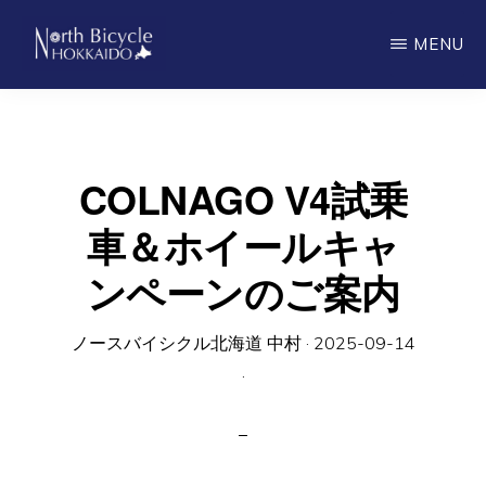
Skip
MENU
to
main
ノ
North
ー
content
ス
Bicycle
バ
Hokkaido
イ
COLNAGO V4試乗
シ
ク
車＆ホイールキャ
ル
北
ンペーンのご案内
海
道
ノースバイシクル北海道 中村
·
2025-09-14
·