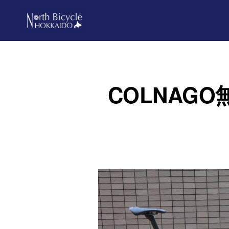
Skip
Skip
to
to
primary
main
ノ
North
ー
navigation
content
ス
Bicycle
バ
Hokkaido
イ
COLNAG
シ
ク
ル
北
海
道