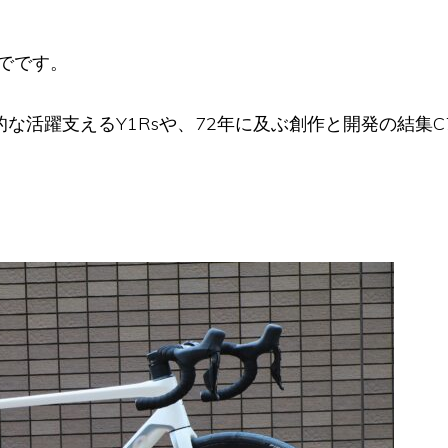
でです。
的な活躍支えるY1Rsや、72年に及ぶ創作と開発の結集