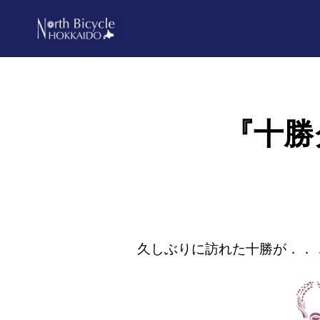
Skip
Skip
to
to
primary
main
ノ
North
ー
navigation
content
ス
Bicycle
バ
Hokkaido
イ
『十勝
シ
ク
ル
北
海
道
久しぶりに訪れた十勝が．．