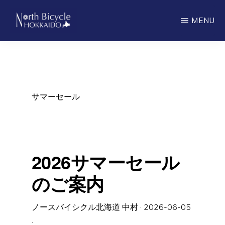
Skip
MENU
to
main
ノ
North
ー
content
ス
Bicycle
バ
Hokkaido
イ
シ
サマーセール
ク
ル
北
海
道
2026サマーセール
のご案内
ノースバイシクル北海道 中村
·
2026-06-05
·