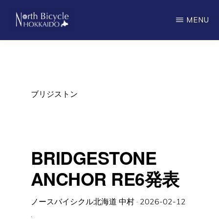
Skip
MENU
to
main
ノ
North
ー
content
ス
Bicycle
バ
Hokkaido
イ
シ
ブリジストン
ク
ル
北
海
道
BRIDGESTONE
ANCHOR RE6発表
ノースバイシクル北海道 中村
·
2026-02-12
·