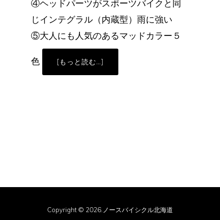
④ヘッドパーツがスポーツバイクと同
じインテグラル（内蔵型）雨に強い
⑤大人にも人気のあるマッドカラー５
色
ABOUT
[もっと読む…]
ラ
イ
ト
ウ
ェ
イ
ZIT（キ
ッ
ズ
バ
イ
ク）
の
ご
案
内
Copyright © 2026.ノースバイシクル北海道