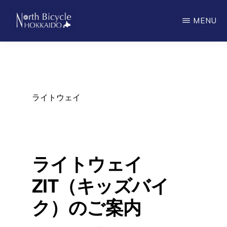
Skip
MENU
to
main
ノ
North
ー
content
ス
Bicycle
バ
Hokkaido
イ
シ
ライトウェイ
ク
ル
北
海
道
ライトウェイ
ZIT（キッズバイ
ク）のご案内