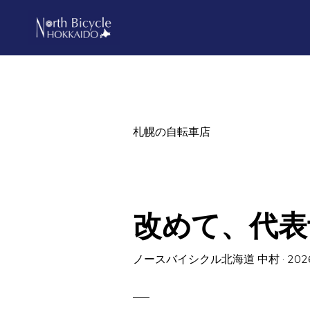
Skip
Skip
to
to
primary
main
ノ
North
ー
navigation
content
ス
Bicycle
バ
Hokkaido
イ
シ
札幌の自転車店
ク
ル
北
海
道
改めて、代表
ノースバイシクル北海道 中村
·
202