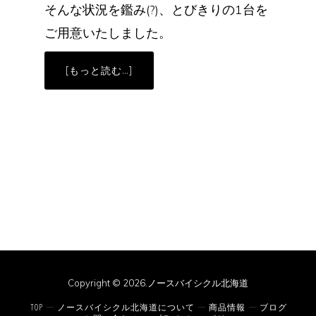
そんな状況を鑑み(?)、とびきりの1台を
ご用意いたしました。
ABOUT
[もっと読む…]
限
定
仕
様
車
DEROSA
SK
PININFARINA
-
SUPERRECORD-
Copyright © 2026.ノースバイシクル北海道
TOP
ノースバイシクル北海道について
商品情報
ブログ