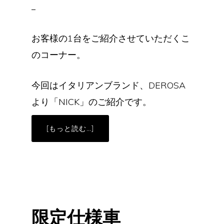
お客様の1台をご紹介させていただくこ
のコーナー。
今回はイタリアンブランド、DEROSA
より「NICK」のご紹介です。
ABOUT
[もっと読む…]
お
客
様
の
一
台
「DEROSA
NICK」
限定仕様車