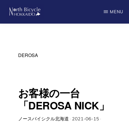
Skip
MENU
to
main
ノ
North
ー
content
ス
Bicycle
バ
Hokkaido
イ
シ
DEROSA
ク
ル
北
海
道
お客様の一台
「DEROSA NICK」
ノースバイシクル北海道
·
2021-06-15
·