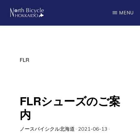
Skip
MENU
to
main
ノ
North
ー
content
ス
Bicycle
バ
Hokkaido
イ
シ
FLR
ク
ル
北
海
道
FLRシューズのご案
内
ノースバイシクル北海道
·
2021-06-13
·