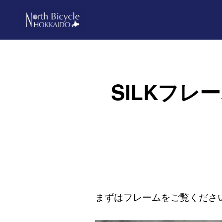
Skip
Skip
to
to
primary
main
ノ
North
ー
navigation
content
ス
Bicycle
バ
Hokkaido
イ
SILKフ
シ
ク
ル
北
海
道
まずはフレームをご覧くださ