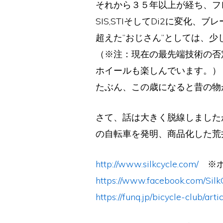
それから３５年以上が経ち、フ
SIS,STIそしてDi2に変
超えた”おじさん”としては、少
（※注：現在の最先端技術の否定
ホイールも楽しんでいます。）
たぶん、この歳になると昔の物が
さて、話は大きく脱線しましたが
の自転車を発明、商品化した荒
http://www.silkcycle.com/
※ホ
https://www.facebook.com/Silk
https://funq.jp/bicycle-club/art