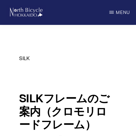
Skip
MENU
to
main
ノ
North
ー
content
ス
Bicycle
バ
Hokkaido
イ
シ
SILK
ク
ル
北
海
道
SILKフレームのご
案内（クロモリロ
ードフレーム）