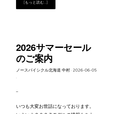
ABOUT
[もっと読む…]
COLNAGO
無
金
利・
低
金
利
キ
ャ
ン
ペ
2026サマーセール
ー
ン
の
のご案内
ご
案
内
ノースバイシクル北海道 中村
·
2026-06-05
·
いつも大変お世話になっております。