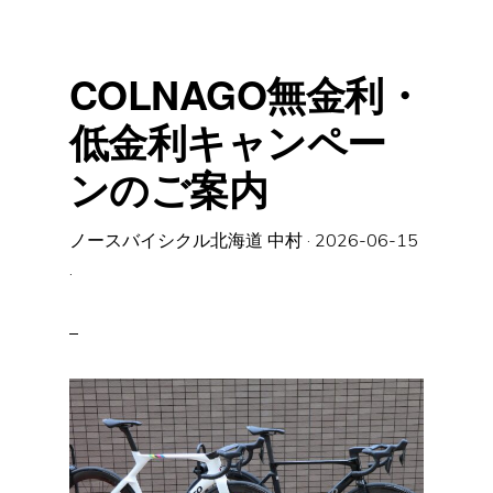
の
ご
案
内
(6/28
COLNAGO無金利・
開
催）
低金利キャンペー
ンのご案内
ノースバイシクル北海道 中村
·
2026-06-15
·