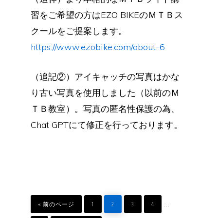
習をご希望の方はEZO BIKEのＭＴＢス
クールをご提案します。
https://www.ezobike.com/about-6
（追記②）アイキャッチの写真はかな
り古い写真を使用しました（以前のＭ
ＴＢ教室）。写真の匿名性保護の為、
Chat GPTにて修正を行っております。
移
ペ
ペ
ペ
ペ
Interim
…
動
ー
ー
ー
ー
«
前のページ
1
2
3
4
ジ
ジ
ジ
ジ