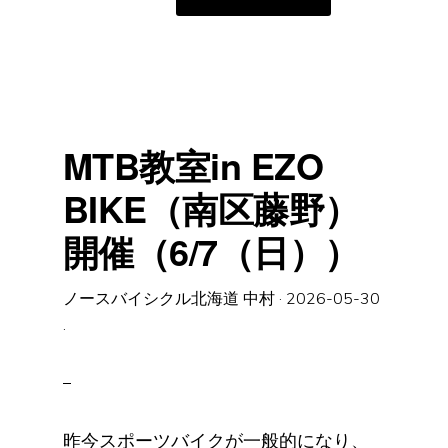
2026
サ
マ
ー
セ
ー
ル
の
ご
案
内
MTB教室in EZO
BIKE（南区藤野）
開催（6/7（日））
ノースバイシクル北海道 中村
·
2026-05-30
·
昨今スポーツバイクが一般的になり、