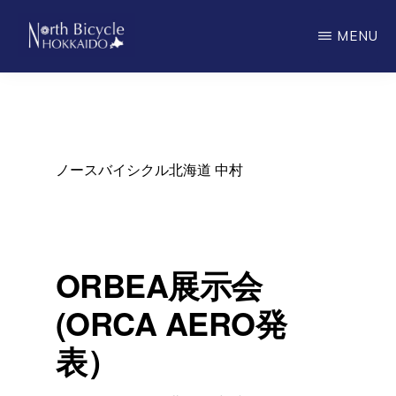
Skip
MENU
to
main
ノ
North
ー
content
ス
Bicycle
バ
Hokkaido
イ
シ
ノースバイシクル北海道 中村
ク
ル
北
海
道
ORBEA展示会
(ORCA AERO発
表）