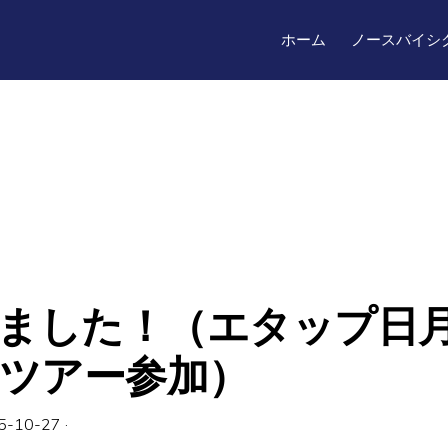
ホーム
ノースバイシ
ました！（エタップ日月潭
REツアー参加）
5-10-27
·