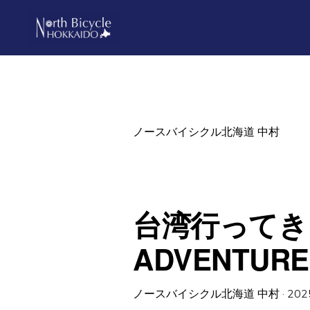
Skip
Skip
to
to
primary
main
ノ
North
ー
navigation
content
ス
Bicycle
バ
Hokkaido
イ
シ
ノースバイシクル北海道 中村
ク
ル
北
海
道
台湾行ってき
ADVENTU
ノースバイシクル北海道 中村
·
202