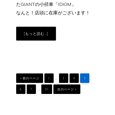
たGIANTの小径車「IDIOM」
なんと！店頭に在庫がございます！
ABOUT
[もっと読む…]
当
店
で
は
珍
し
い
小
径
車！
GIANT
移
ペ
ペ
ペ
ペ
IDIOM
Interim
…
動
ー
ー
ー
ー
«
前のページ
1
3
4
5
在
ジ
ジ
ジ
ジ
庫
pages
ペ
ペ
ペ
移
ご
Interim
…
ー
ー
ー
動
6
7
31
次のページ »
ざ
ジ
ジ
ジ
omitted
い
pages
ま
す！
omitted