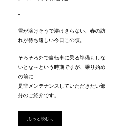
め
や
す
く
な
り
ま
雪が溶けそうで溶けきらない、春の訪
す！
【値
下
れが待ち遠しい今日この頃。
げ！】
そろそろ外で自転車に乗る準備もしな
いとな～という時期ですが、乗り始め
の前に！
是非メンテナンスしていただきたい部
分のご紹介です。
ABOUT
[もっと読む…]
ハ
ブ