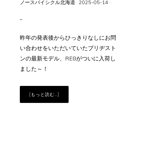
ノースバイシクル北海道
·
2025-05-14
·
昨年の発表後からひっきりなしにお問
い合わせをいただいていたブリヂスト
ンの最新モデル、RE8がついに入荷し
ました～！
ABOUT
[もっと読む…]
大
注
目
の
一
台
【ANCHOR
RE8】
入
荷