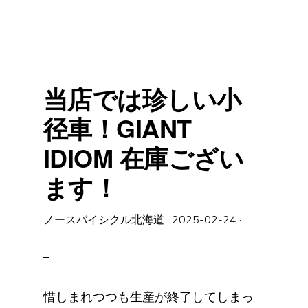
の
メ
ン
テ
ナ
ン
ス、
し
ま
当店では珍しい小
せ
ん
か？
径車！GIANT
IDIOM 在庫ござい
ます！
ノースバイシクル北海道
·
2025-02-24
·
惜しまれつつも生産が終了してしまっ