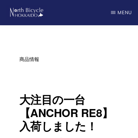
Skip
MENU
to
main
ノ
North
ー
content
ス
Bicycle
バ
Hokkaido
イ
シ
商品情報
ク
ル
北
海
道
大注目の一台
【ANCHOR RE8】
入荷しました！