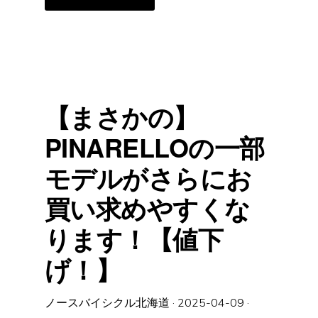
高
コ
ス
パ
カ
ー
ボ
ン
ホ
イ
ー
【まさかの】
ル、
LUN
HYPER3.0
PINARELLOの一部
入
荷
し
モデルがさらにお
ま
し
た！
買い求めやすくな
ります！【値下
げ！】
ノースバイシクル北海道
·
2025-04-09
·