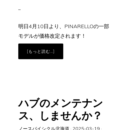
明日4月10日より、PINARELLOの一部
モデルが価格改定されます！
ABOUT
[もっと読む…]
【ま
さ
か
の】
PINARELLO
の
一
部
モ
デ
ル
ハブのメンテナン
が
さ
ら
ス、しませんか？
に
お
買
い
求
ノースバイシクル北海道
·
2025-03-19
·