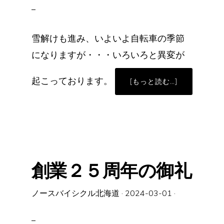
雪解けも進み、いよいよ自転車の季節
になりますが・・・いろいろと異変が
起こっております。
ABOUT
[もっと読む…]
ク
ロ
ス
バ
イ
ク
の
入
荷
予
定
創業２５周年の御礼
に
つ
い
て
ノースバイシクル北海道
·
2024-03-01
·