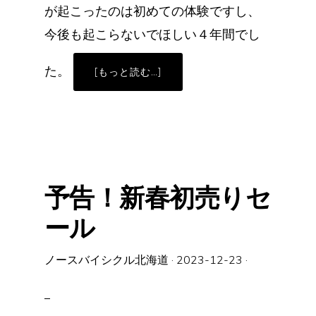
が起こったのは初めての体験ですし、
今後も起こらないでほしい４年間でし
た。
ABOUT
[もっと読む…]
本
年
も
大
変
お
世
話
に
な
り
予告！新春初売りセ
ま
し
た
ール
ノースバイシクル北海道
·
2023-12-23
·