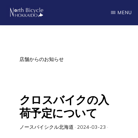
Skip
MENU
to
main
ノ
North
ー
content
ス
Bicycle
バ
Hokkaido
イ
シ
店舗からのお知らせ
ク
ル
北
海
道
クロスバイクの入
荷予定について
ノースバイシクル北海道
·
2024-03-23
·