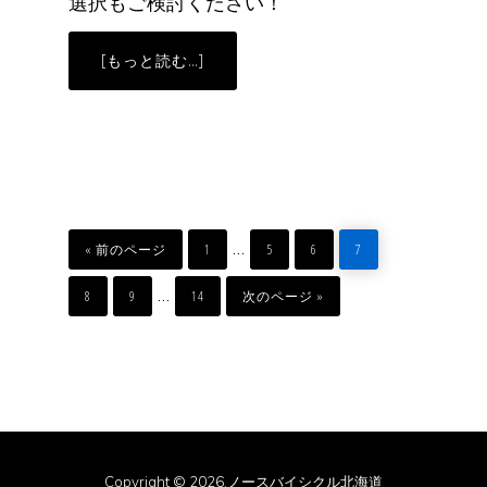
選択もご検討ください！
ABOUT
[もっと読む…]
マ
ウ
ン
テ
ン
バ
イ
ク
＆
ス
パ
移
ペ
ペ
ペ
ペ
イ
Interim
…
動
ー
ー
ー
ー
«
前のページ
1
5
6
7
ク
ジ
ジ
ジ
ジ
タ
pages
ペ
ペ
ペ
移
イ
Interim
…
ー
ー
ー
動
8
9
14
次のページ »
ヤ
ジ
ジ
ジ
omitted
の
pages
す
す
omitted
め
Copyright © 2026.ノースバイシクル北海道