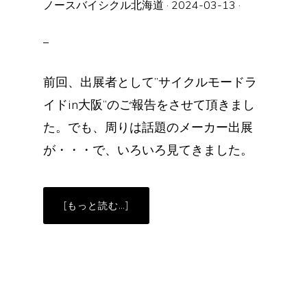
ノースバイシクル北海道
·
2024-03-13
·
前回、出展者として”サイクルモードラ
イドin大阪”のご報告をさせて頂きまし
た。でも、周りは話題のメーカー出展
が・・・で、いろいろ見てきました。
ABOUT
[もっと読む…]
サ
イ
ク
ル
モ
ー
ド
ラ
イ
ド