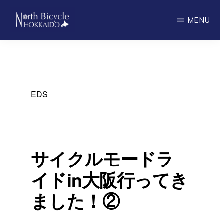
Skip
MENU
to
main
ノ
North
ー
content
ス
Bicycle
バ
Hokkaido
イ
シ
EDS
ク
ル
北
海
道
サイクルモードラ
イドin大阪行ってき
ました！②