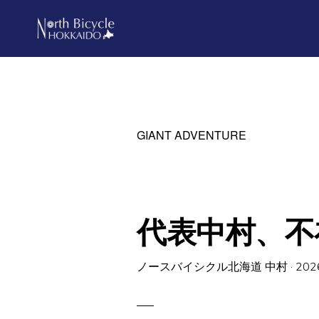
Skip
Skip
to
to
primary
main
ノ
North
ー
navigation
content
ス
Bicycle
バ
Hokkaido
イ
シ
GIANT ADVENTURE
ク
ル
北
海
道
代表中村、不
ノースバイシクル北海道 中村
·
202