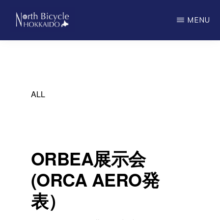
Skip
MENU
to
main
ノ
North
ー
content
ス
Bicycle
バ
Hokkaido
イ
シ
ALL
ク
ル
北
海
道
ORBEA展示会
(ORCA AERO発
表）