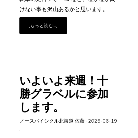
けない事も沢山あるかと思います。
ABOUT
[もっと読む…]
初
心
者
走
行
会
の
ご
案
内
(6/28
いよいよ来週！十
開
催）
勝グラベルに参加
します。
Copyright © 2026.ノースバイシクル北海道
TOP
ノースバイシクル北海道について
商品情報
ブログ
お問い合わせ
プライバシーポリシー
ノースバイシクル北海道 佐藤
·
2026-06-19
·