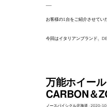
載
せ
替
え
(
ン
お客様の1台をご紹介させてい
ポ
換
装
事
例
の
今回はイタリアンブランド、DE
ご
紹
介
万能ホイール！『
CARBON＆Z
ノースバイシクル北海道
·
2020-10