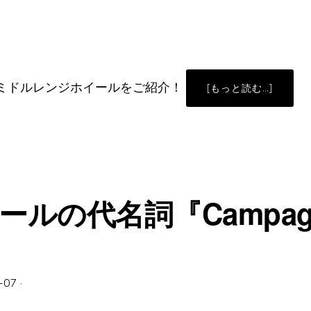
Oのミドルレンジホイールをご紹介！
ABOUT
[もっと読む…]
万
能
ホ
イ
ー
ル！
『CAMPA
SHAMAL
CARBON
＆
ZONDA』
ルの代名詞『Campagno
-07
·