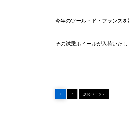
今年のツール・ド・フランスを制した
その試乗ホイールが入荷いたし
ペ
ペ
移
ー
ー
動
1
2
次のページ »
ジ
ジ