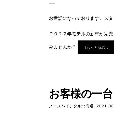
お世話になっております。スタ
２０２２年モデルの新車が完売
みませんか？
AB
[もっと読む…]
入
手
難
の
時
代
だ
か
ら
こ
そ
お客様の一台「
コ
ン
ポ
ー
ネ
ノースバイシクル北海道
·
2021-06
ン
ト