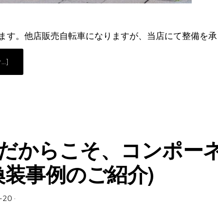
ます。他店販売自転車になりますが、当店にて整備を承
ABOUT
…]
ク
ラ
ッ
シ
ッ
ク
CINELLI（中
古）
の
ご
案
だからこそ、コンポー
内
換装事例のご紹介)
-20
·