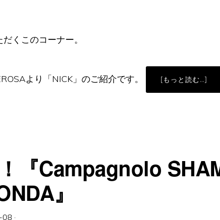
！
コ
ただくこのコーナー。
ROSAより「NICK」のご紹介です。
ABO
[もっと読む…]
お
客
)
様
の
一
台
「DE
NIC
Campagnolo SHA
ONDA』
-08
·