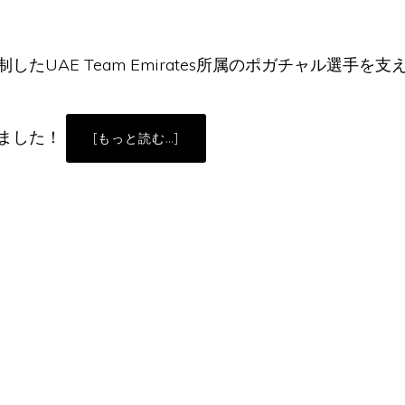
UAE Team Emirates所属のポガチャル選手を支え
ました！
ABOUT
[もっと読む…]
カ
ー
ボ
ン
ホ
イ
ー
ル
の
代
名
詞
『CAMPAGNOLO
BORA
WTO』