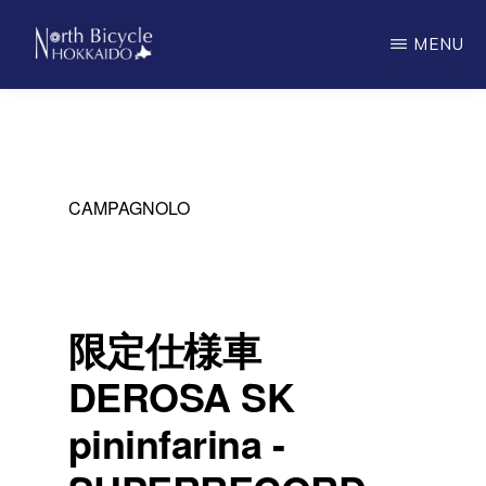
Skip
MENU
to
main
ノ
North
ー
content
ス
Bicycle
バ
Hokkaido
イ
シ
CAMPAGNOLO
ク
ル
北
海
道
限定仕様車
DEROSA SK
pininfarina -