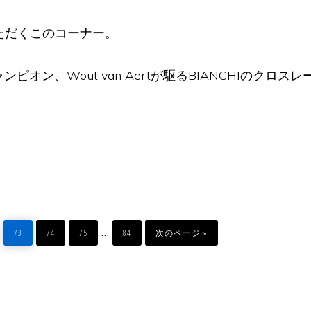
ただくこのコーナー。
ャンピオン、Wout van Aertが駆るBIANCHIのクロス
I
ペ
ペ
ペ
ペ
移
Interim
…
ー
ー
ー
ー
動
73
74
75
84
次のページ »
ジ
ジ
ジ
ジ
pages
omitted