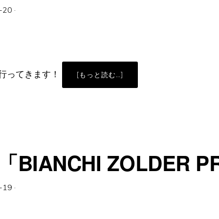
-20
·
行ってきます！
ABOUT
[もっと読む…]
チ
ー
ム
ノ
ー
ス
バ
イ
シ
ク
ル、
IANCHI ZOLDER P
NISEKO
GRAVEL
に
参
加
-19
·
し
ま
す！