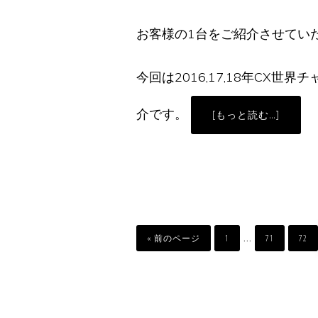
お客様の1台をご紹介させてい
今回は2016,17,18年CX世界チ
介です。
ABOUT
[もっと読む…]
お
客
様
の
一
台
「BIANCH
ZOLDER
PRO」
移
ペ
ペ
ペ
Interim
…
動
ー
ー
ー
«
前のページ
1
71
72
ジ
ジ
ジ
pages
omitted