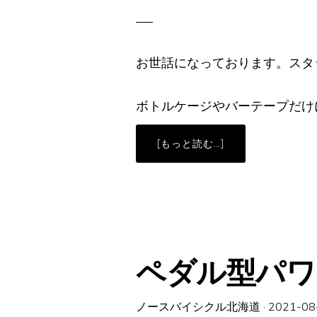
お世話になっております。スタ
ボトルケージやバーテープだけ
ABOUT
[もっと読む…]
オ
イ
ル
ス
リ
ッ
ク
な
チ
ェ
ー
ペダル型パワー
ン、
入
荷
し
ま
ノースバイシクル北海道
·
2021-08
し