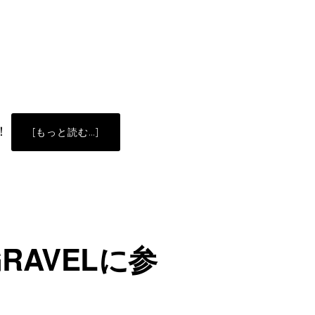
！
ABOUT
[もっと読む…]
NISEKO
GRAVEL
に
参
加
し
て
き
ま
し
た。
RAVELに参