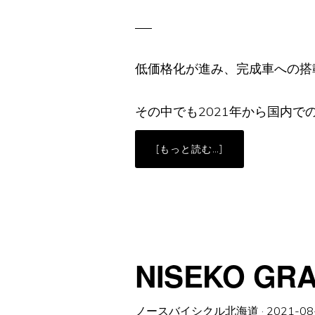
た
【SUMC
SX11SL】
低価格化が進み、完成車への搭
その中でも2021年から国内で
ABOUT
[もっと読む…]
ペ
ダ
ル
型
パ
ワ
ー
メ
ー
タ
ー
NISEKO 
「FAVERO
ASSIOMA」
ノースバイシクル北海道
·
2021-08