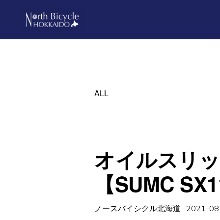
Skip
Skip
to
to
primary
main
ノ
North
ー
navigation
content
ス
Bicycle
バ
Hokkaido
イ
シ
ALL
ク
ル
北
海
道
オイルスリッ
【SUMC SX1
ノースバイシクル北海道
·
2021-08